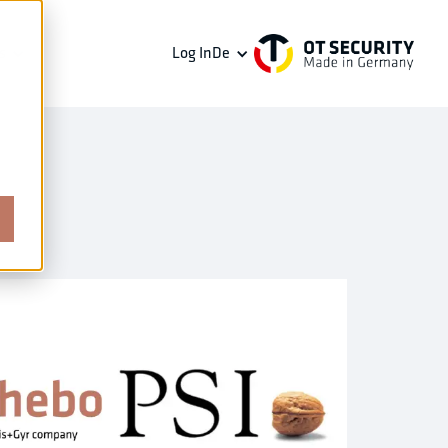
s
Log In
De