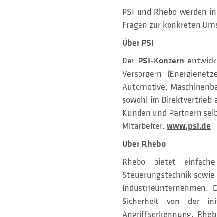
PSI und Rhebo werden in
Fragen zur konkreten Ums
Über PSI
Der
PSI-Konzern
entwicke
Versorgern (Energienetz
Automotive, Maschinenba
sowohl im Direktvertrieb
Kunden und Partnern selb
Mitarbeiter.
www.psi.de
Über Rhebo
Rhebo bietet einfache
Steuerungstechnik sowie v
Industrieunternehmen.
Sicherheit von der in
Angriffserkennung. Rhebo