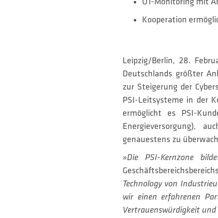
OT-Monitoring mit A
Kooperation ermöglic
Leipzig/Berlin, 28. Febr
Deutschlands größter An
zur Steigerung der Cybers
PSI-Leitsysteme in der 
ermöglicht es PSI-Kund
Energieversorgung), au
genauestens zu überwache
»Die PSI-Kernzone bild
Geschäftsbereichsbereichs
Technology von Industrie
wir einen erfahrenen Pa
Vertrauenswürdigkeit und Q