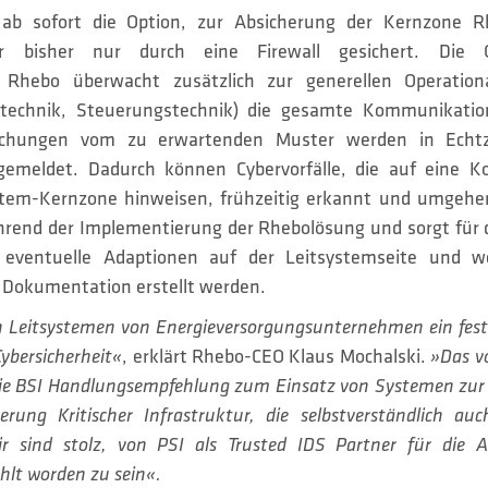
b sofort die Option, zur Absicherung der Kernzone Rhe
r bisher nur durch eine Firewall gesichert. Die O
Rhebo überwacht zusätzlich zur generellen Operationa
rktechnik, Steuerungstechnik) die gesamte Kommunikation
eichungen vom zu erwartenden Muster werden in Echtz
 gemeldet. Dadurch können Cybervorfälle, die auf eine K
stem-Kernzone hinweisen, frühzeitig erkannt und umgehe
hrend der Implementierung der Rhebolösung und sorgt für d
 eventuelle Adaptionen auf der Leitsystemseite und w
Dokumentation erstellt werden.
len Leitsystemen von Energieversorgungsunternehmen ein fest 
Cybersicherheit«
, erklärt Rhebo-CEO Klaus Mochalski.
»Das vo
 die BSI Handlungsempfehlung zum Einsatz von Systemen zur 
erung Kritischer Infrastruktur, die selbstverständlich au
ir sind stolz, von PSI als Trusted IDS Partner für die 
hlt worden zu sein«.