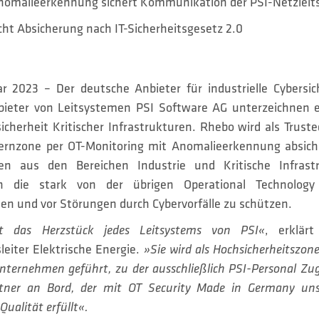
nomalieerkennung sichert Kommunikation der PSI-Netzleit
ht Absicherung nach IT-Sicherheitsgesetz 2.0
uar 2023 – Der deutsche Anbieter für industrielle Cyber
bieter von Leitsystemen PSI Software AG unterzeichnen e
icherheit Kritischer Infrastrukturen. Rhebo wird als Truste
Kernzone per OT-Monitoring mit Anomalieerkennung absic
en aus den Bereichen Industrie und Kritische Infrastr
ch die stark von der übrigen Operational Technolog
n und vor Störungen durch Cybervorfälle zu schützen.
et das Herzstück jedes Leitsystems von PSI«
, erklär
leiter Elektrische Energie.
»Sie wird als Hochsicherheitszon
unternehmen geführt, zu der ausschließlich PSI-Personal Zu
rtner an Bord, der mit OT Security Made in Germany u
ualität erfüllt«.