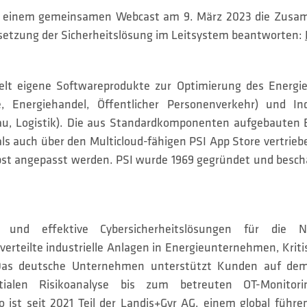
 einem gemeinsamen Webcast am 9. März 2023 die Zusam
etzung der Sicherheitslösung im Leitsystem beantworten:
lt eigene Softwareprodukte zur Optimierung des Energie-
e, Energiehandel, Öffentlicher Personenverkehr) und Ind
u, Logistik). Die aus Standardkomponenten aufgebauten
 als auch über den Multicloud-fähigen PSI App Store vertri
st angepasst werden. PSI wurde 1969 gegründet und beschä
 und effektive Cybersicherheitslösungen für die Ne
erteilte industrielle Anlagen in Energieunternehmen, Krit
 Das deutsche Unternehmen unterstützt Kunden auf de
itialen Risikoanalyse bis zum betreuten OT-Monito
 ist seit 2021 Teil der Landis+Gyr AG, einem global führen