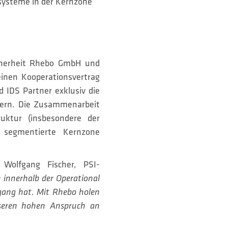
systeme in der Kernzone
sicherheit Rhebo GmbH und
inen Kooperationsvertrag
d IDS Partner exklusiv die
hern. Die Zusammenarbeit
uktur (insbesondere der
y segmentierte Kernzone
t Wolfgang Fischer, PSI-
e innerhalb der Operational
gang hat. Mit Rhebo holen
nseren hohen Anspruch an