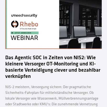
Das Agentic SOC in Zeiten von NIS2: Wie
kleinere Versorger OT-Monitoring und KI-
basierte Verteidigung clever und bezahlbar
verknüpfen
NIS-2 meistern, Versorgung sichern: Der pragmatische
Sicherheits-Fahrplan für mittelständische Versorger. Ob
lokale Versorger wie Wasserwerk, Müllverbrennungsanlage
oder Stadtwerke oder KMU‘s: Die zunehmende Vernetzung