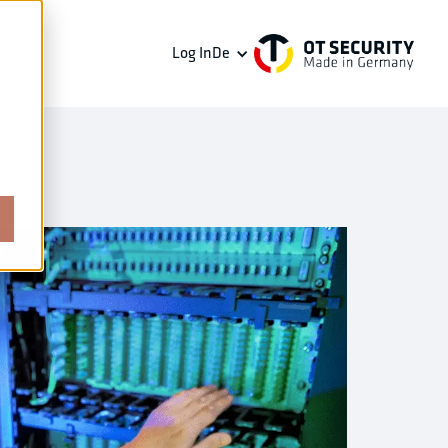
s
Log In
De