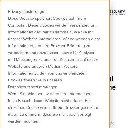
Privacy Einstellungen:
Diese Website speichert Cookies auf Ihrem
Computer. Diese Cookies werden verwendet, um
Informationen darüber zu sammeln, wie Sie mit
unserer Website interagieren. Wir verwenden diese
Informationen, um Ihre Browser-Erfahrung zu
verbessern und anzupassen, sowie für Analysen
und Messungen zu unseren Besuchern auf dieser
Downloads
Success Stories & Case Studies
Website und anderen Medien. Weitere
Informationen zu den von uns verwendeten
sonnen GmbH: Schutz für global
Cookies finden Sie in unseren
verteilte Energiespeichersysteme
Datenschutzbestimmungen.
Wenn Sie ablehnen, werden Ihre Informationen
beim Besuch dieser Website nicht erfasst. Ein
einzelnes Cookie wird in Ihrem Browser gesetzt, um
für vernetzte private Energiespeicher
daran zu erinnern, dass Sie nicht nachverfolgt
Success Story sonnen GmbH: Dezentrale
werden möchten.
Energiespeichersysteme weltweit schützen für vernetzte