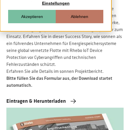
private Energiespeicher
Einstellungen
Der Ausbau der erneuerbaren Energien beschleunigt die
Dezentralisierung der Energieversorgung. Privatpersonen
Akzeptieren
Ablehnen
werden zu Prosumern. Als Puffer kommen leistungsstarke,
an den Erzeugungsquellen stationierte Energiespeicher zum
Einsatz. Erfahren Sie in dieser Success Story, wie sonnen als
ein führendes Unternehmen für Energiespeichersysteme
seine global vernetzte Flotte mit Rhebo IoT Device
Protection vor Cyberangriffen und technischen
Fehlerzuständen schützt.
Erfahren Sie alle Details im sonnen Projektbericht.
Bitte füllen Sie das Formular aus, der Download startet
automatisch.
Eintragen & Herunterladen