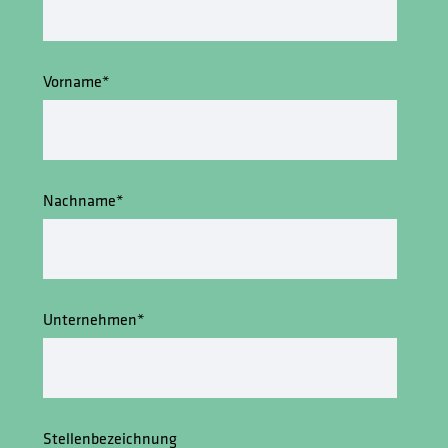
Vorname
*
Nachname
*
Unternehmen
*
Stellenbezeichnung