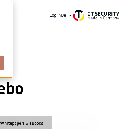
s
Log In
De
ebo
Whitepapers & eBooks