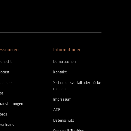
essourcen
Informationen
ersicht
Demo buchen
dcast
Kontakt
binare
Sicherheitsvorfall oder -lücke
melden
og
Impressum
ranstaltungen
AGB
deos
Datenschutz
ownloads
Cookies & Tracking