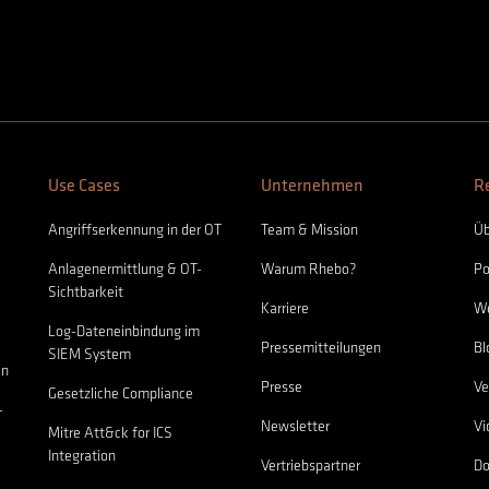
Use Cases
Unternehmen
R
Angriffserkennung in der OT
Team & Mission
Üb
Anlagenermittlung & OT-
Warum Rhebo?
Po
Sichtbarkeit
Karriere
We
Log-Dateneinbindung im
Pressemitteilungen
Bl
SIEM System
en
Presse
Ve
Gesetzliche Compliance
-
Newsletter
Vi
Mitre Att&ck for ICS
Integration
Vertriebspartner
D