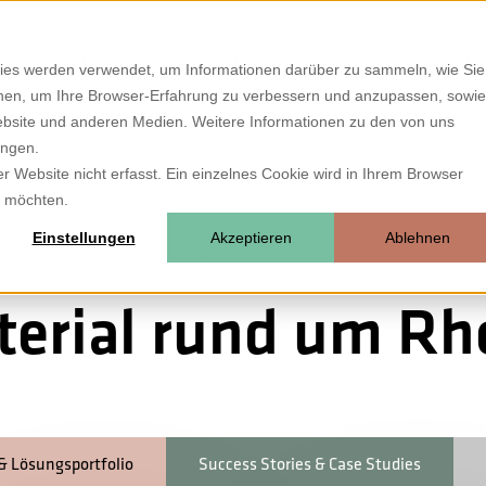
hebo?
Branchen
Use Cases
Referenzen
Ressourcen
Über un
ies werden verwendet, um Informationen darüber zu sammeln, wie Sie
ionen, um Ihre Browser-Erfahrung zu verbessern und anzupassen, sowie
bsite und anderen Medien. Weitere Informationen zu den von uns
ungen.
 Website nicht erfasst. Ein einzelnes Cookie wird in Ihrem Browser
n möchten.
Einstellungen
Akzeptieren
Ablehnen
Downloads
terial rund um Rh
& Lösungsportfolio
Success Stories & Case Studies