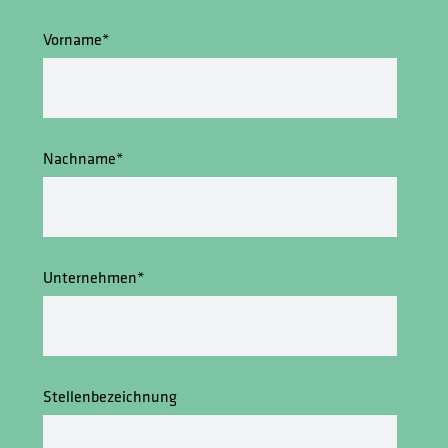
Vorname
*
Nachname
*
Unternehmen
*
Stellenbezeichnung