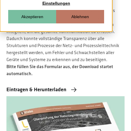
Solutions GmbH beim Leipziger
Einstellungen
Wasserversorgungsunternehmen durchgeführt. Für das
Akzeptieren
Ablehnen
Audit wurden an neuralgischen Punkten der LWW-
Netzleittechnik rückwirkungsfreie Monitoringsensoren
integriert, um die gesamte Kommunikation zu erfassen.
Dadurch konnte vollständige Transparenz über alle
Strukturen und Prozesse der Netz- und Prozessleittechnik
hergestellt werden, um Fehler und Schwachstellen aller
Geräte und Systeme zu erkennen und zu beseitigen.
Bitte füllen Sie das Formular aus, der Download startet
automatisch.
Eintragen & Herunterladen