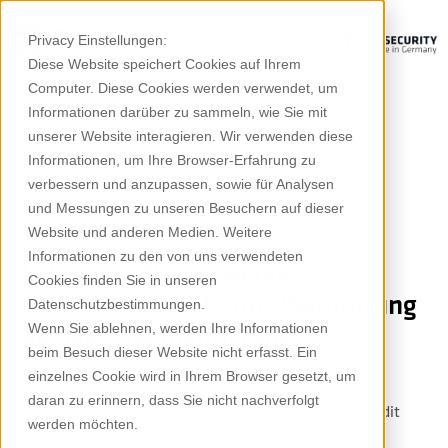
Privacy Einstellungen:
Diese Website speichert Cookies auf Ihrem
Computer. Diese Cookies werden verwendet, um
Informationen darüber zu sammeln, wie Sie mit
unserer Website interagieren. Wir verwenden diese
Informationen, um Ihre Browser-Erfahrung zu
verbessern und anzupassen, sowie für Analysen
und Messungen zu unseren Besuchern auf dieser
Downloads
Success Stories & Case Studies
Website und anderen Medien. Weitere
Informationen zu den von uns verwendeten
Leipziger Wasserwerke:
Cookies finden Sie in unseren
Sicherheitsaudit und Überprüfung
Datenschutzbestimmungen.
der Netzsegmentierung
Wenn Sie ablehnen, werden Ihre Informationen
beim Besuch dieser Website nicht erfasst. Ein
einzelnes Cookie wird in Ihrem Browser gesetzt, um
daran zu erinnern, dass Sie nicht nachverfolgt
Ein Rhebo Industrie 4.0 Stabilitäts- und Sicherheitsaudit
werden möchten.
wurde durch das IT-Beratungsunternehmen Softline