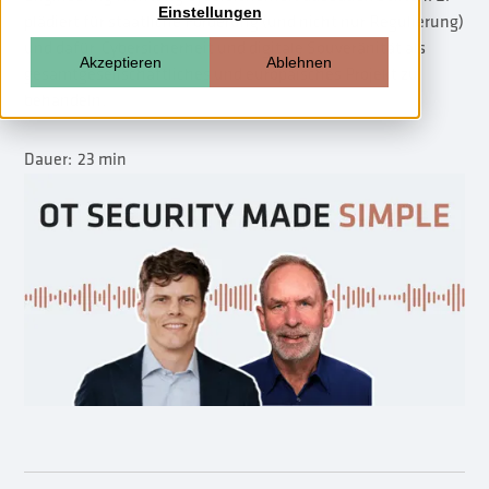
Einstellungen
plädiert für staatliche Förderung (und nicht nur Regulierung)
und dafür, Cybersicherheit und digitale Souveränität als
Akzeptieren
Ablehnen
gesamtgesellschaftliches und europäisches Projekt zu
behandeln.
Dauer:
23 min