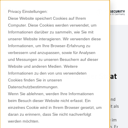
Privacy Einstellungen:
Diese Website speichert Cookies auf Ihrem
Computer. Diese Cookies werden verwendet, um
Informationen darüber zu sammeln, wie Sie mit
unserer Website interagieren. Wir verwenden diese
Informationen, um Ihre Browser-Erfahrung zu
verbessern und anzupassen, sowie für Analysen
und Messungen zu unseren Besuchern auf dieser
Podcast
Website und anderen Medien. Weitere
Informationen zu den von uns verwendeten
Bei der OT-Sicherheit ist der Staat
Cookies finden Sie in unseren
in der Pflicht
Datenschutzbestimmungen.
Wenn Sie ablehnen, werden Ihre Informationen
Cybertech-Influencer und Experte für Cybersicherheit und
beim Besuch dieser Website nicht erfasst. Ein
Maschinenbau Olaf Classen spricht über Cybersicherheit als
einzelnes Cookie wird in Ihrem Browser gesetzt, um
Wettbewerbs- und Standortvorteil und warum gerade
daran zu erinnern, dass Sie nicht nachverfolgt
deutsche und europäische Unternehmen ihre Expertise im
werden möchten.
Engineering Richtung Cybersicherheit ausbauen sollten. Er