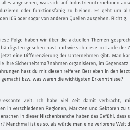
alles angesehen, was sich auf Industrieunternehmen ausw
duzieren oder funktionsfähig zu bleiben. Es geht um al
den ICS oder sogar von anderen Quellen ausgehen. Richtig.
diese Folge haben wir über die aktuellen Themen gesproch
ufigsten gesehen hast und wie sich diese im Laufe der Z
 jetzt eine Differenzierung der Unternehmen gibt. Man kan
 sie ihre Sicherheitsmaßnahmen organisieren, im Gegensatz 
ahrungen hast du mit diesen reiferen Betrieben in den letz
en gemacht bzw. was waren die wichtigsten Erkenntnisse?
teressante Zeit. Ich habe viel Zeit damit verbracht, 
gen in verschiedenen Regionen, Märkten und Sektoren zu 
Menschen in dieser Nischenbranche haben das Gefühl, dass 
r? Manchmal ist es so, als würde man eine verlorene Welt d