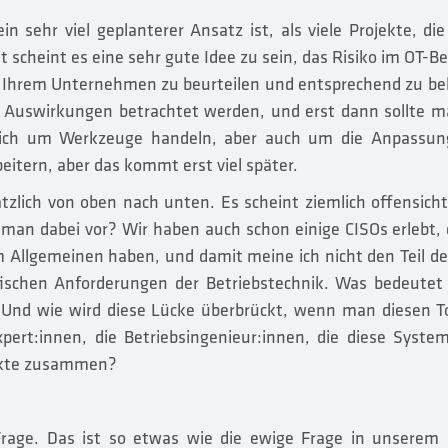
ein sehr viel geplanterer Ansatz ist, als viele Projekte, d
scheint es eine sehr gute Idee zu sein, das Risiko im OT-Ber
in Ihrem Unternehmen zu beurteilen und entsprechend zu be
die Auswirkungen betrachtet werden, und erst dann sollte m
sich um Werkzeuge handeln, aber auch um die Anpassun
eitern, aber das kommt erst viel später.
zlich von oben nach unten. Es scheint ziemlich offensichtli
 man dabei vor? Wir haben auch schon einige CISOs erlebt,
m Allgemeinen haben, und damit meine ich nicht den Teil de
fischen Anforderungen der Betriebstechnik. Was bedeute
Und wie wird diese Lücke überbrückt, wenn man diesen 
 Expert:innen, die Betriebsingenieur:innen, die diese Sys
ekte zusammen?
Frage. Das ist so etwas wie die ewige Frage in unserem 