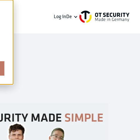
s
Log In
De