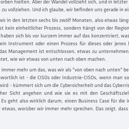
torben hielten. Aber der Wandel vollzieht sich, und in letzte
u vollziehen. Und ich glaube, wir befinden uns gerade in e
 wir in den letzten sechs bis zwölf Monaten, also etwas läng
 ist kein einheitlicher Prozess, sondern hängt von der Regi
 haben sich bis vor kurzem immer auf das konzentriert, wa
ein Instrument oder einen Prozess für dieses oder jenes 
d das Management ist entschlossen, etwas zu unternehmen. 
chtet, wie wir etwas von unten nach oben machen.
 es immer mehr um das, was wir als "von oben nach unten" b
twortlich ist - die CISOs oder Industrie-CISOs, wenn man so
wird - kümmert sich um die Cybersicherheit und das Cyberrisi
scher Sicht angehen und wie sie es mit den Geschäftszi
Es geht also wirklich darum, einen Business Case für die in
st etwas, worüber wir immer mehr sprechen. Das zeigt, dass