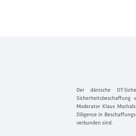
und ethisch besser zum ei
Der dänische OT-Sich
Sicherheitsbeschaffung
Moderator Klaus Mochalsk
Diligence in Beschaffung
verbunden sind.