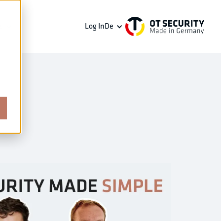
s
Log In
De