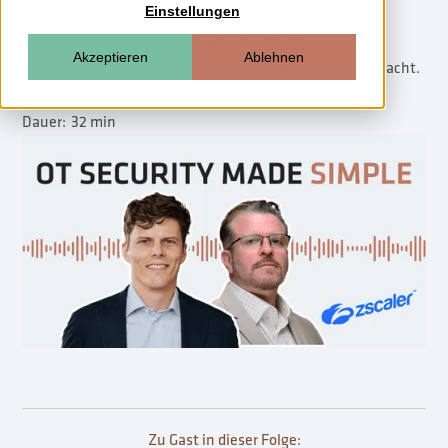
Einstellungen
vornherein unterbunden hätte und wie das
Sicherheitskonzept schrittweise das Problem
Akzeptieren
Ablehnen
unzuverlässiger VPN-Verbindungen in der OT obsolet macht.
Dauer:
32 min
Zu Gast in dieser Folge: