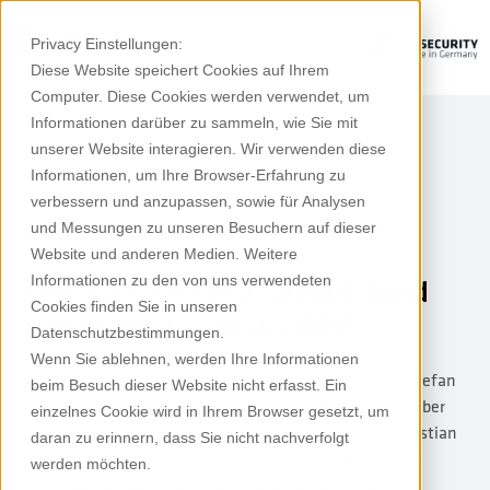
Privacy Einstellungen:
Diese Website speichert Cookies auf Ihrem
Computer. Diese Cookies werden verwendet, um
Informationen darüber zu sammeln, wie Sie mit
unserer Website interagieren. Wir verwenden diese
Informationen, um Ihre Browser-Erfahrung zu
verbessern und anzupassen, sowie für Analysen
und Messungen zu unseren Besuchern auf dieser
Podcast
Website und anderen Medien. Weitere
Informationen zu den von uns verwendeten
Was ist Zero Trust wirklich (und
Cookies finden Sie in unseren
funktioniert es in der OT)?
Datenschutzbestimmungen.
Wenn Sie ablehnen, werden Ihre Informationen
Klaus Mochalski spricht mit Cybersicherheitsexperte Stefan
beim Besuch dieser Website nicht erfasst. Ein
Sebastian, Director Product Management bei Zscaler, über
einzelnes Cookie wird in Ihrem Browser gesetzt, um
den Paradigmenwechsel durch Zero Trust. Stefan Sebastian
daran zu erinnern, dass Sie nicht nachverfolgt
erläutert, wie Zero Trust Angriffe wie den auf dänische
werden möchten.
Energieversorgungsunternehmen im Mai 2023 von