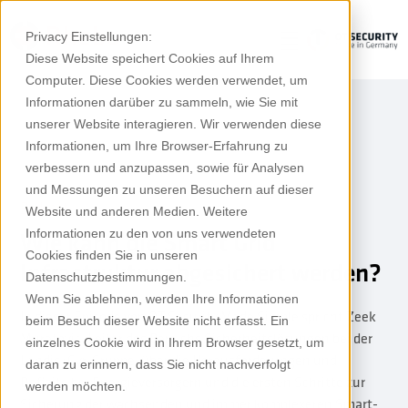
Privacy Einstellungen:
Diese Website speichert Cookies auf Ihrem
Computer. Diese Cookies werden verwendet, um
Informationen darüber zu sammeln, wie Sie mit
unserer Website interagieren. Wir verwenden diese
Informationen, um Ihre Browser-Erfahrung zu
verbessern und anzupassen, sowie für Analysen
und Messungen zu unseren Besuchern auf dieser
Podcast
Website und anderen Medien. Weitere
Informationen zu den von uns verwendeten
Wie kann die Smart Grid
Cookies finden Sie in unseren
Infrastruktur abgesichert werden?
Datenschutzbestimmungen.
Wenn Sie ablehnen, werden Ihre Informationen
In dieser Episode von OT Security Made Simple spricht Zeek
beim Besuch dieser Website nicht erfasst. Ein
Muratovic, Leiter des Bereichs Sicherheitslösungen bei der
einzelnes Cookie wird in Ihrem Browser gesetzt, um
Landis+Gyr-Gruppe, über die Herausforderungen und
daran zu erinnern, dass Sie nicht nachverfolgt
Defizite bei Energieversorgern und die ersten Schritte zur
werden möchten.
Sicherung der wachsenden und immer komplexeren Smart-