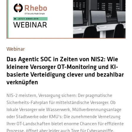
Webinar
Das Agentic SOC in Zeiten von NIS2: Wie
kleinere Versorger OT-Monitoring und KI-
basierte Verteidigung clever und bezahlbar
verknüpfen
NIS-2 meistern, Versorgung sichern: Der pragmatische
Sicherheits-Fahrplan für mittelständische Versorger. Ob
lokale Versorger wie Wasserwerk, Müllverbrennungsanlage
oder Stadtwerke oder KMU‘s: Die zunehmende Vernetzung
Ihrer OT-Landschaften bietet enorme Chancen für effiziente
Prozesse, öffnet aber leider auch Tore für Cyberangriffe,