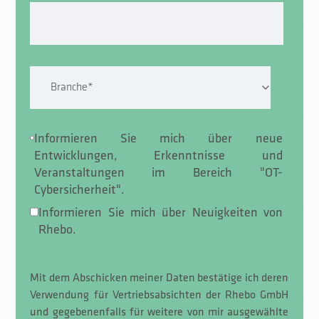
Informieren Sie mich über neue
Entwicklungen, Erkenntnisse und
Veranstaltungen im Bereich "OT-
Cybersicherheit".
Informieren Sie mich über Neuigkeiten von
Rhebo.
Mit dem Abschicken meiner Daten bestätige ich deren
Verwendung für Vertriebsabsichten der Rhebo GmbH
und gegebenenfalls für weitere von mir ausgewählte