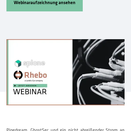
Webinaraufzeichnung ansehen
Zum Formular
Pipedream, GhostSec und ein nicht abreißender Strom an